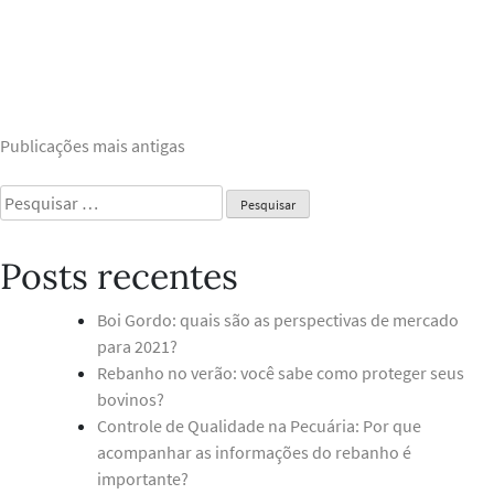
Navegação
Publicações mais antigas
por
Pesquisar
posts
por:
Posts recentes
Boi Gordo: quais são as perspectivas de mercado
para 2021?
Rebanho no verão: você sabe como proteger seus
bovinos?
Controle de Qualidade na Pecuária: Por que
acompanhar as informações do rebanho é
importante?