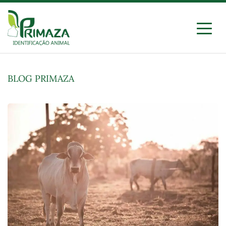
Ir
para
o
conteúdo
Primaza
Identificação Animal
BLOG PRIMAZA